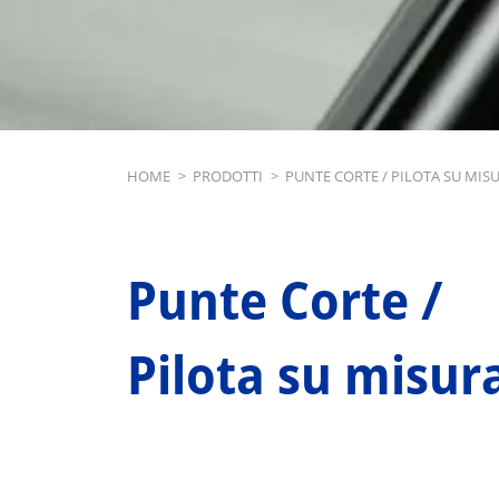
Breadcrumb
HOME
>
PRODOTTI
>
PUNTE CORTE / PILOTA SU MIS
Punte Corte /
Pilota su misur