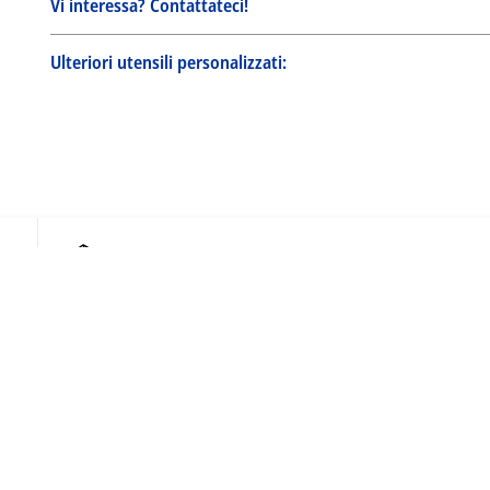
Vi interessa? Contattateci!
Ulteriori utensili personalizzati:
Quick Finder
Ricerca per no. articolo
o