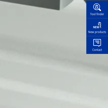
Widg
Tool finder
New products
Contact