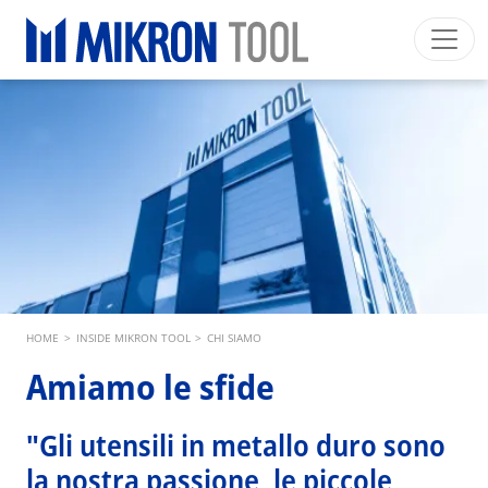
Skip to main content
Mikron Group
Automation
Machining
Tool
Italiano
Area riservata
Download
Main navigation
SETTORI INDUSTRIALI
PRODOTTI
SERVIZI
EXPERTISE
Breadcrumb
HOME
>
INSIDE MIKRON TOOL
>
CHI SIAMO
INSIDE MIKRON TOOL
Amiamo le sfide
"Gli utensili in metallo duro sono
la nostra passione, le piccole