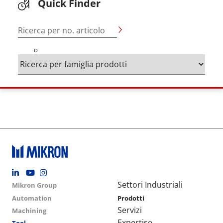
Quick Finder
Ricerca per no. articolo
o
Footer social
Group menu
Main navigation
Settori Industriali
Mikron Group
Automation
Prodotti
Servizi
Machining
Expertise
Tool