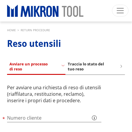
Skip to main content
Breadcrumb
Mikron Group
Automation
Machining
Tool
HOME
>
RETURN PROCEDURE
Italiano
Area riservata
Download
Reso utensili
Main navigation
SETTORI INDUSTRIALI
PRODOTTI
Avviare un processo
Traccia lo stato del
di reso
tuo reso
SERVIZI
EXPERTISE
Per avviare una richiesta di reso di utensili
(riaffilatura, restituzione, reclamo),
INSIDE MIKRON TOOL
inserire i propri dati e procedere.
Numero cliente