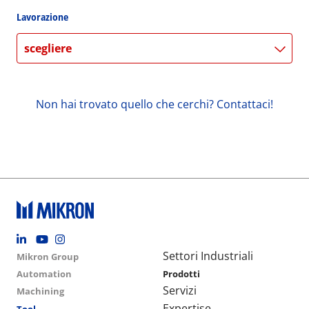
Lavorazione
scegliere
Non hai trovato quello che cerchi? Contattaci!
Footer social
Group menu
Main navigation
Settori Industriali
Mikron Group
Automation
Prodotti
Servizi
Machining
Expertise
Tool