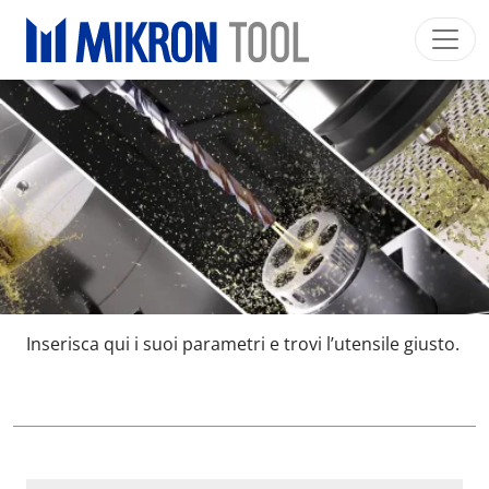
Skip to main content
Mikron Group
Automation
Machining
Tool
Italiano
Area riservata
Download
Main navigation
SETTORI INDUSTRIALI
PRODOTTI
SERVIZI
EXPERTISE
Inserisca qui i suoi parametri e trovi l’utensile giusto.
INSIDE MIKRON TOOL