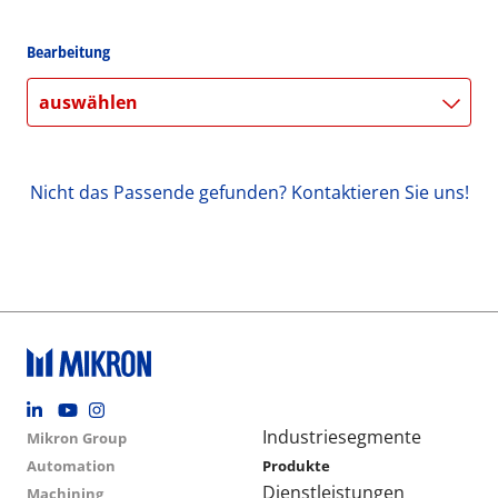
Bearbeitung
auswählen
Nicht das Passende gefunden? Kontaktieren Sie uns!
Footer social
Group menu
Main navigation
Industriesegmente
Mikron Group
Automation
Produkte
Dienstleistungen
Machining