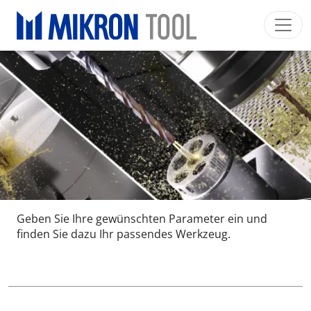
Skip to main content
Mikron Group
Automation
Machining
Tool
Deutsch
Mein Konto
Download
Main navigation
INDUSTRIESEGMENTE
PRODUKTE
DIENSTLEISTUNGEN
EXPERTISE
Geben Sie Ihre gewünschten Parameter ein und
INSIDE MIKRON TOOL
finden Sie dazu Ihr passendes Werkzeug.