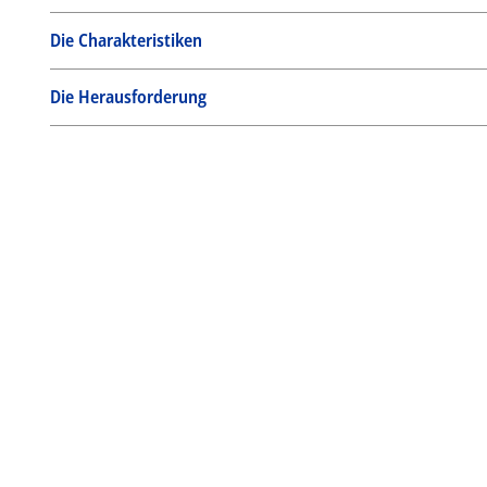
Die Charakteristiken
Die Herausforderung
Die Lösung
Die Anwendungsbereiche
Die Produkte
Quick Finder
Suche nach Artikel-Nr.
oder