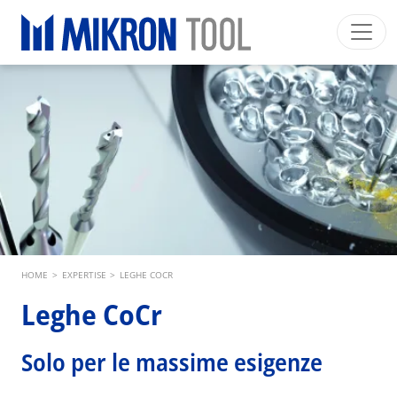
Skip to main content
Mikron Group
Automation
Machining
Tool
Italiano
Area riservata
Download
Main navigation
SETTORI INDUSTRIALI
PRODOTTI
SERVIZI
EXPERTISE
Breadcrumb
HOME
>
EXPERTISE
>
LEGHE COCR
INSIDE MIKRON TOOL
Leghe CoCr
Solo per le massime esigenze