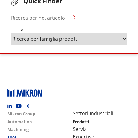
Quick Finder
Ricerca per no. articolo
o
Footer social
Group menu
Main navigation
Settori Industriali
Mikron Group
Automation
Prodotti
Servizi
Machining
Expertise
Tool