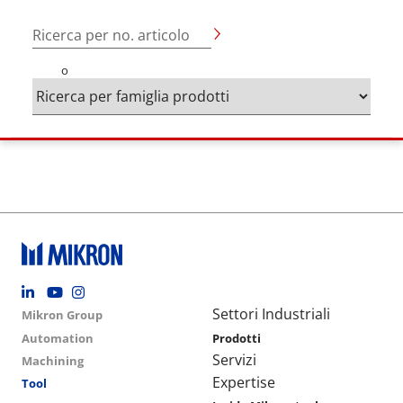
Ricerca per no. articolo
o
Footer social
Group menu
Main navigation
Settori Industriali
Mikron Group
Automation
Prodotti
Servizi
Machining
Expertise
Tool