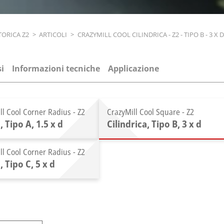
TORICA Z2
>
ARTICOLI
>
CRAZYMILL COOL CILINDRICA - Z2 - TIPO B - 3 X D
i
Informazioni tecniche
Applicazione
ll Cool Corner Radius - Z2
CrazyMill Cool Square - Z2
, Tipo A, 1.5 x d
Cilindrica, Tipo B, 3 x d
ll Cool Corner Radius - Z2
, Tipo C, 5 x d