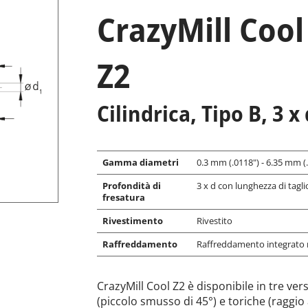
CrazyMill Cool
Z2
Cilindrica, Tipo B, 3 
Gamma diametri
0.3 mm (.0118") - 6.35 mm (.2
Profondità di
3 x d con lunghezza di taglio
fresatura
Rivestimento
Rivestito
Raffreddamento
Raffreddamento integrato
CrazyMill Cool Z2 è disponibile in tre ver
(piccolo smusso di 45°) e toriche (raggio