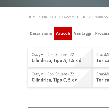
Breadcrumb
HOME
>
PRODOTTI
>
CRAZYMILL COOL CILINDRICA&
Descrizione
Articoli
Vantaggi
Process
CrazyMill Cool Square - Z2
CrazyMi
Cilindrica, Tipo A, 1.5 x d
Torica
CrazyMill Cool Square - Z2
CrazyMi
Cilindrica, Tipo C, 5 x d
Torica