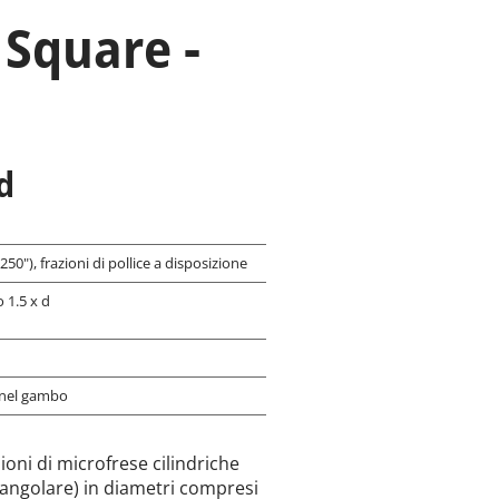
 Square -
x d
50"), frazioni di pollice a disposizione
 1.5 x d
 nel gambo
sioni di microfrese cilindriche
 angolare) in diametri compresi