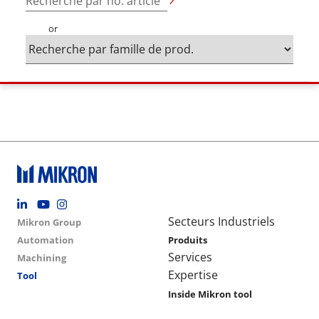
Recherche par no. article
or
Footer social
Group menu
Main navigation
Secteurs Industriels
Mikron Group
Automation
Produits
Services
Machining
Expertise
Tool
Inside Mikron tool