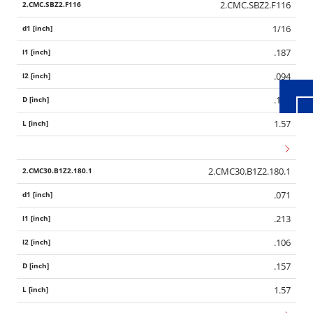
2.CMC.SBZ2.F116
Wid
1/16
.187
.094
.157
1.57
2.CMC30.B1Z2.180.1
.071
.213
.106
.157
1.57