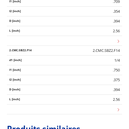
.709
.354
.394
2.56
2.CMC.SBZ2.F14
1/4
.750
.375
.394
2.56
Produits similaires