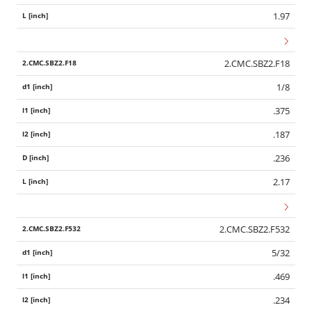
1.97
2.CMC.SBZ2.F18
1/8
.375
.187
.236
2.17
2.CMC.SBZ2.F532
5/32
.469
.234