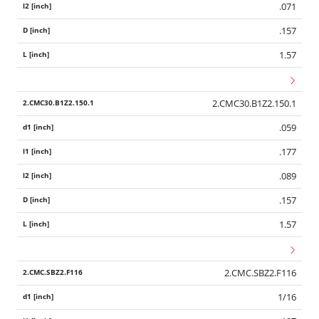
.071
.157
1.57
2.CMC30.B1Z2.150.1
.059
.177
.089
.157
1.57
2.CMC.SBZ2.F116
1/16
Wid