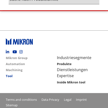
Footer social
Group menu
Main navigation
Industriesegmente
Mikron Group
Automation
Produkte
Dienstleistungen
Machining
Expertise
Tool
Inside Mikron tool
Conditions footer menu
Terms and conditions
Data Privacy
Legal
Imprint
Sitemap