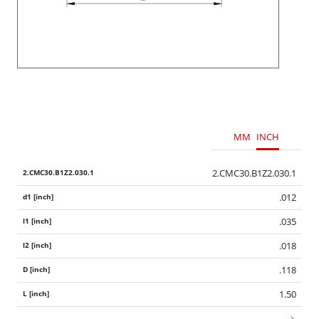
MM
INCH
2.CMC30.B1Z2.030.1
.012
.035
.018
.118
1.50