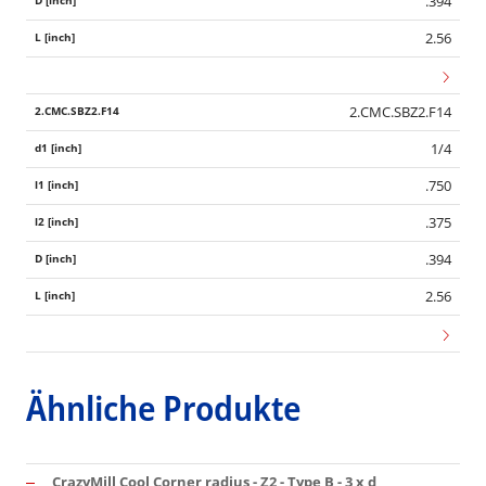
.394
2.56
2.CMC.SBZ2.F14
1/4
.750
.375
.394
2.56
Ähnliche Produkte
CrazyMill Cool Corner radius - Z2 - Type B - 3 x d