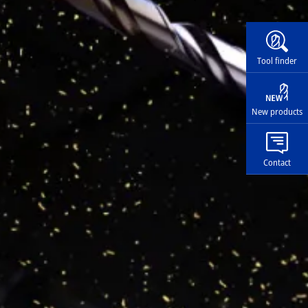
Widg
Tool finder
New products
Contact