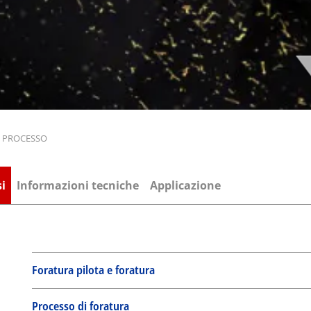
PROCESSO
i
Informazioni tecniche
Applicazione
Foratura pilota e foratura
Processo di foratura