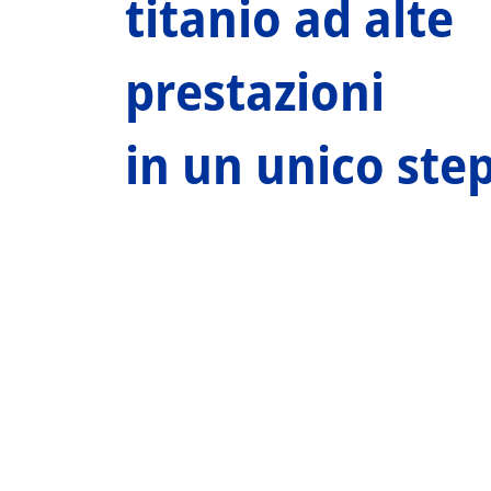
titanio ad alte
prestazioni
in un unico ste
Tool Finder
TROVA IL TUO UTENSILE