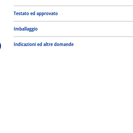
Testato ed approvato
Imballaggio
p
Indicazioni ed altre domande
Quick Finder
Ricerca per no. articolo
o