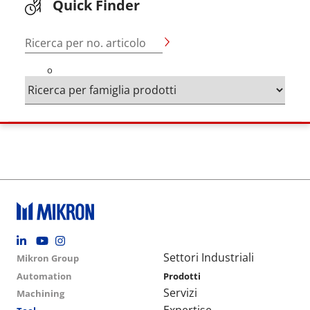
Quick Finder
Ricerca per no. articolo
o
Footer social
Group menu
Main navigation
Settori Industriali
Mikron Group
Automation
Prodotti
Servizi
Machining
Expertise