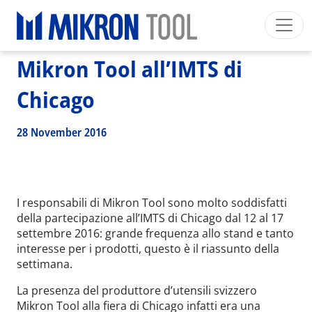
Breadcrumb
Skip to main content
HOME
>
NEWS EVENTS
>
NEWS
>
MIKRON TOOL ALL’IMTS DI CHICAGO
Mikron Tool all’IMTS di
Mikron Group
Automation
Machining
Tool
Italiano
Area riservata
Download
Chicago
Main navigation
SETTORI INDUSTRIALI
28 November 2016
PRODOTTI
SERVIZI
EXPERTISE
I responsabili di Mikron Tool sono molto soddisfatti
della partecipazione all’IMTS di Chicago dal 12 al 17
INSIDE MIKRON TOOL
settembre 2016: grande frequenza allo stand e tanto
interesse per i prodotti, questo è il riassunto della
settimana.
La presenza del produttore d’utensili svizzero
Mikron Tool alla fiera di Chicago infatti era una