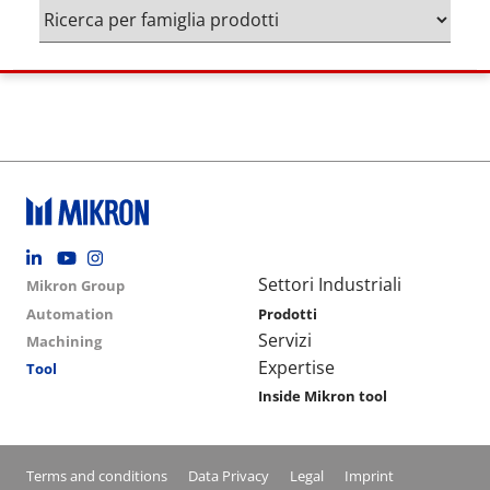
Footer social
Group menu
Main navigation
Settori Industriali
Mikron Group
Automation
Prodotti
Servizi
Machining
Expertise
Tool
Inside Mikron tool
Conditions footer menu
Terms and conditions
Data Privacy
Legal
Imprint