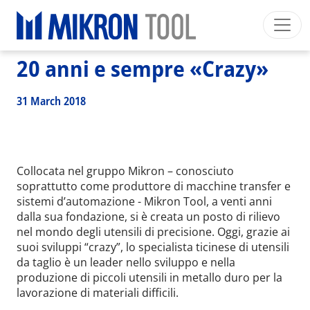
Breadcrumb
Skip to main content
HOME
>
NEWS EVENTS
>
NEWS
>
20 ANNI E SEMPRE «CRAZY»
20 anni e sempre «Crazy»
Mikron Group
Automation
Machining
Tool
Italiano
Area riservata
Download
31 March 2018
Main navigation
SETTORI INDUSTRIALI
PRODOTTI
SERVIZI
Collocata nel gruppo Mikron – conosciuto
soprattutto come produttore di macchine transfer e
EXPERTISE
sistemi d’automazione - Mikron Tool, a venti anni
dalla sua fondazione, si è creata un posto di rilievo
INSIDE MIKRON TOOL
nel mondo degli utensili di precisione. Oggi, grazie ai
suoi sviluppi “crazy”, lo specialista ticinese di utensili
da taglio è un leader nello sviluppo e nella
produzione di piccoli utensili in metallo duro per la
lavorazione di materiali difficili.