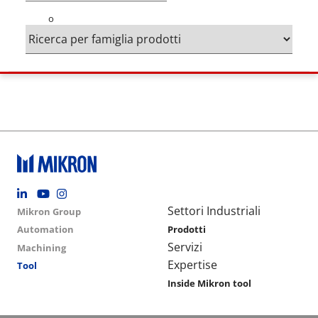
o
Footer social
Group menu
Main navigation
Settori Industriali
Mikron Group
Automation
Prodotti
Servizi
Machining
Expertise
Tool
Inside Mikron tool