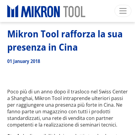
Breadcrumb
Skip to main content
HOME
>
NEWS EVENTS
>
NEWS
>
MIKRON TOOL RAFFORZA LA SUA PRESENZA IN CINA
Mikron Group
Automation
Machining
Tool
Mikron Tool rafforza la sua
Italiano
Area riservata
Download
presenza in Cina
Main navigation
SETTORI INDUSTRIALI
01 January 2018
PRODOTTI
SERVIZI
EXPERTISE
Poco più di un anno dopo il trasloco nel Swiss Center
INSIDE MIKRON TOOL
a Shanghai, Mikron Tool intraprende ulteriori passi
per raggiungere una presenza più forte in Cina. Ne
fanno parte un magazzino con tutti i prodotti
standardizzati, una rete di vendita con partner
competenti e la realizzazione di seminari tecnici.