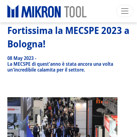
Breadcrumb
Skip to main content
HOME
>
NEWS EVENTS
>
NEWS
>
FORTISSIMA LA MECSPE 2023 A BOLOGNA!
Fortissima la MECSPE 2023 a
Mikron Group
Automation
Machining
Tool
Italiano
Area riservata
Download
Bologna!
Main navigation
SETTORI INDUSTRIALI
08 May 2023
-
PRODOTTI
La MECSPE di quest'anno è stata ancora una volta
un'incredibile calamita per il settore.
SERVIZI
EXPERTISE
INSIDE MIKRON TOOL