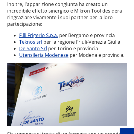
Inoltre, l'apparizione congiunta ha creato un
incredibile effetto sinergico e Mikron Tool desidera
ringraziare vivamente i suoi partner per la loro
partecipazione:
F.lli Frigerio S.p.a.
per Bergamo e provincia
Teknos srl
per la regione Friuli-Venezia Giulia
De Santo Srl
per Torino e provincia
Utensileria Modenese
per Modena e provincia.
Wid
Sicuramente si tratta di un formato con un grande