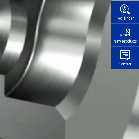
Widg
Tool finder
New products
Contact