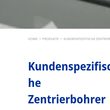
Breadcrumb
HOME
>
PRODUKTE
>
KUNDENSPEZIFISCHE ZENTRIE
Kundenspezifis
he
Zentrierbohrer