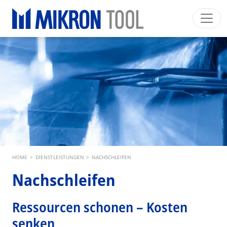
Skip to main content
Mikron Group
Automation
Machining
Tool
Deutsch
Mein Konto
Download
Main navigation
INDUSTRIESEGMENTE
PRODUKTE
DIENSTLEISTUNGEN
EXPERTISE
Breadcrumb
HOME
>
DIENSTLEISTUNGEN
>
NACHSCHLEIFEN
INSIDE MIKRON TOOL
Nachschleifen
Ressourcen schonen – Kosten
senken