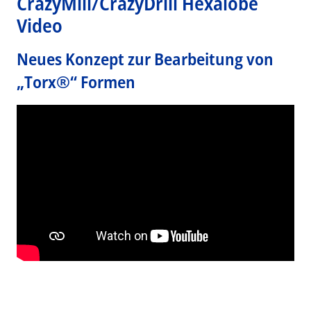
CrazyMill/CrazyDrill Hexalobe
Video
Neues Konzept zur Bearbeitung von
„Torx®“ Formen