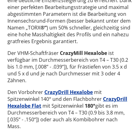
eine deutliche Effizienzsteigerung zu erreichen. Dank
einer perfekten Bearbeitungsstrategie und maximal
abgestimmten Parametern ist die Bearbeitung von
Innensechsrund-Formen (besser bekannt unter dem
Namen „TORX
®“
) um 50% schneller, gleichzeitig sind
eine hohe Masshaltigkeit des Profils und ein nahezu
gratfreies Ergebnis garantiert.
Der VHM-Schaftfräser
CrazyMill Hexalobe
ist
verfügbar im Durchmesserbereich von T4 – T30 (0.2
bis 1.0 mm, [.008“ - .039“]), für Frästiefen von 3.5 x d
und 5 x d und je nach Durchmesser mit 3 oder 4
Zähnen.
Den Vorbohrer
CrazyDrill Hexalobe
mit
Spitzenwinkel 140° und den Flachbohrer
CrazyDrill
Hexalobe Flat
mit Spitzenwinkel
180°
gibt es im
Durchmesserbereich von T4 – T30 (0.9 bis 3.8 mm,
[.035“ - .150“]) oder auch als Kombibohrer nach
Mass.