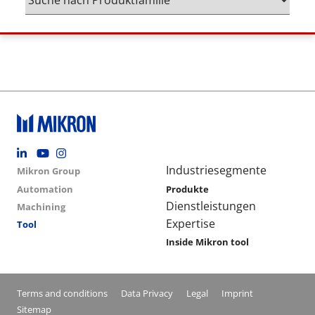
Footer social
Group menu
Main navigation
Industriesegmente
Mikron Group
Automation
Produkte
Dienstleistungen
Machining
Expertise
Tool
Inside Mikron tool
Conditions footer menu
Terms and conditions
Data Privacy
Legal
Imprint
Sitemap