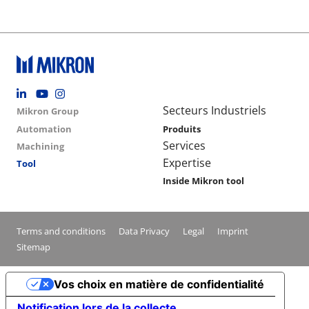
Footer social
Group menu
Main navigation
Secteurs Industriels
Mikron Group
Automation
Produits
Services
Machining
Expertise
Tool
Inside Mikron tool
Conditions footer menu
Terms and conditions
Data Privacy
Legal
Imprint
Sitemap
Vos choix en matière de confidentialité
Notification lors de la collecte