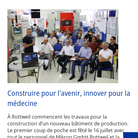
Construire pour l'avenir, innover pour la
médecine
Wid
À Rottweil commencent les travaux pour la
construction d’un nouveau bâtiment de production.
Le premier coup de poche est fêté le 16 juillet avec
tout le personnel de Mikron GmbH Rottweil et la