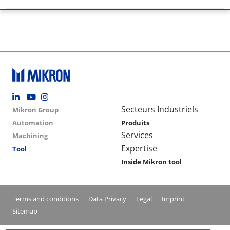
Footer social
Group menu
Main navigation
Secteurs Industriels
Mikron Group
Automation
Produits
Services
Machining
Expertise
Tool
Inside Mikron tool
Conditions footer menu
Terms and conditions
Data Privacy
Legal
Imprint
Sitemap