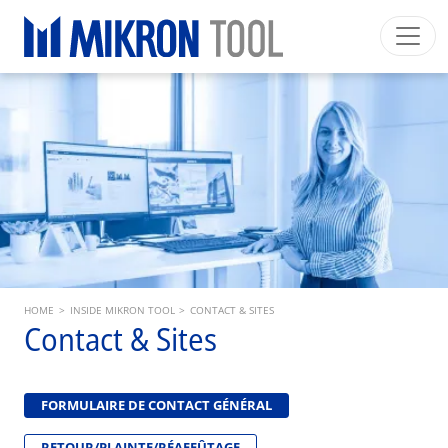
Skip to main content
Mikron Group
Automation
Machining
Tool
Français
Mon Compte
Download
Main navigation
SECTEURS INDUSTRIELS
PRODUITS
SERVICES
EXPERTISE
Breadcrumb
HOME
>
INSIDE MIKRON TOOL
>
CONTACT & SITES
INSIDE MIKRON TOOL
Contact & Sites
FORMULAIRE DE CONTACT GÉNÉRAL
RETOUR/PLAINTE/RÉAFFÛTAGE