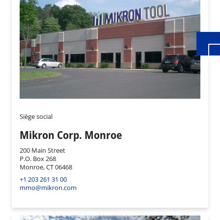
Siège social
Mikron Corp. Monroe
200 Main Street
P.O. Box 268
Monroe, CT 06468
+1 203 261 31 00
mmo@mikron.com