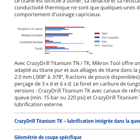
Le titane est difficile à usiner, sa ténacité et sa résis
conductivité thermique ne sont que quelques-unes de
comportement d'usinage capricieux.
Avec CrazyDrill Titanium TN / TK, Mikron Tool offre u
adapté au titane pur et aux alliages de titane dans l
2.0 mm (.008“ à .078“, fractions de pouce disponible
perçage de 3 x d et 6 x d. Le foret en carbure de tun
versions : CrazyDrill Titanium TK avec canaux de refr
queue (min. 15 bar ou 220 psi) et CrazyDrill Titanium
lubrification externe.
CrazyDrill Titanium TK – lubrification intégrée dans la que
Géométrie de coupe spécifique