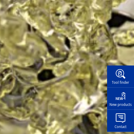
Widg
Tool finder
New products
Contact