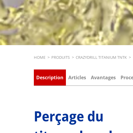
Breadcrumb
HOME
>
PRODUITS
>
CRAZYDRILL TITANIUM TNTK
>
Description
Articles
Avantages
Proc
Perçage du