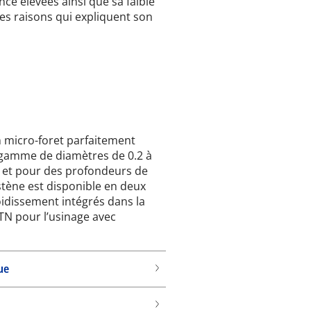
tance élevées ainsi que sa faible
s raisons qui expliquent son
n micro-foret parfaitement
a gamme de diamètres de 0.2 à
s) et pour des profondeurs de
gstène est disponible en deux
oidissement intégrés dans la
 TN pour l’usinage avec
ue