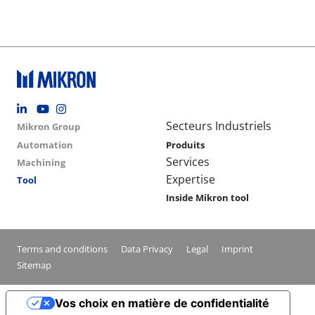
Footer social
Group menu
Main navigation
Secteurs Industriels
Mikron Group
Automation
Produits
Services
Machining
Expertise
Tool
Inside Mikron tool
Conditions footer menu
Terms and conditions
Data Privacy
Legal
Imprint
Sitemap
Vos choix en matière de confidentialité