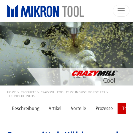
Skip to main content
Mikron Group
Automation
Machining
Tool
Deutsch
Mein Konto
Download
Main navigation
INDUSTRIESEGMENTE
PRODUKTE
DIENSTLEISTUNGEN
EXPERTISE
Breadcrumb
HOME
>
PRODUKTE
>
CRAZYMILL COOL PS ZYLINDRISCHTORISCH Z3
>
INSIDE MIKRON TOOL
TECHNISCHE INFOS
Beschreibung
Artikel
Vorteile
Prozesse
Techn