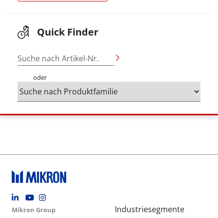
Quick Finder
Suche nach Artikel-Nr.
oder
Footer social
Group menu
Main navigation
Industriesegmente
Mikron Group