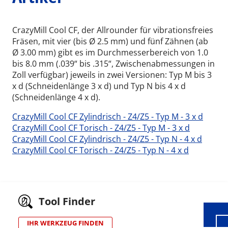
CrazyMill Cool CF, der Allrounder für vibrationsfreies
Fräsen, mit vier (bis Ø 2.5 mm) und fünf Zähnen (ab
Ø 3.00 mm) gibt es im Durchmesserbereich von 1.0
bis 8.0 mm (.039“ bis .315“, Zwischenabmessungen in
Zoll verfügbar) jeweils in zwei Versionen: Typ M bis 3
x d (Schneidenlänge 3 x d) und Typ N bis 4 x d
(Schneidenlänge 4 x d).
CrazyMill Cool CF Zylindrisch - Z4/Z5 - Typ M - 3 x d
CrazyMill Cool CF Torisch - Z4/Z5 - Typ M - 3 x d
CrazyMill Cool CF Zylindrisch - Z4/Z5 - Typ N - 4 x d
CrazyMill Cool CF Torisch - Z4/Z5 - Typ N - 4 x d
Wid
Tool Finder
IHR WERKZEUG FINDEN