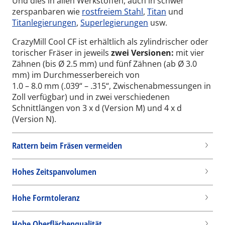
Und dies in allen Werkstoffen, auch in schwer
zerspanbaren wie
rostfreiem Stahl
,
Titan
und
Titanlegierungen
,
Superlegierungen
usw.
CrazyMill Cool CF ist erhältlich als zylindrischer oder
torischer Fräser in jeweils
zwei Versionen:
mit vier
Zähnen (bis Ø 2.5 mm) und fünf Zähnen (ab Ø 3.0
mm)
im Durchmesserbereich von
1.0 – 8.0 mm (.039“ – .315“, Zwischenabmessungen in
Zoll verfügbar) und in zwei verschiedenen
Schnittlängen von 3 x d (Version M) und 4 x d
(Version N).
Rattern beim Fräsen vermeiden
Hohes Zeitspanvolumen
Hohe Formtoleranz
Hohe Oberflächenqualität