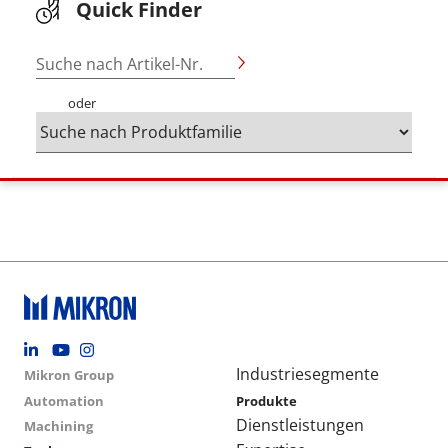
Quick Finder
Suche nach Artikel-Nr.
oder
Footer social
Group menu
Main navigation
Industriesegmente
Mikron Group
Automation
Produkte
Dienstleistungen
Machining