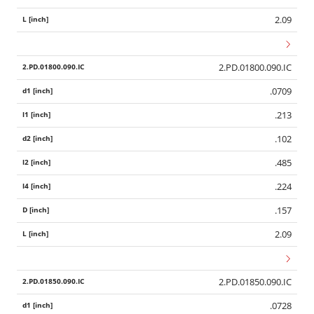
2.09
2.PD.01800.090.IC
.0709
.213
.102
.485
.224
.157
2.09
Wid
2.PD.01850.090.IC
.0728