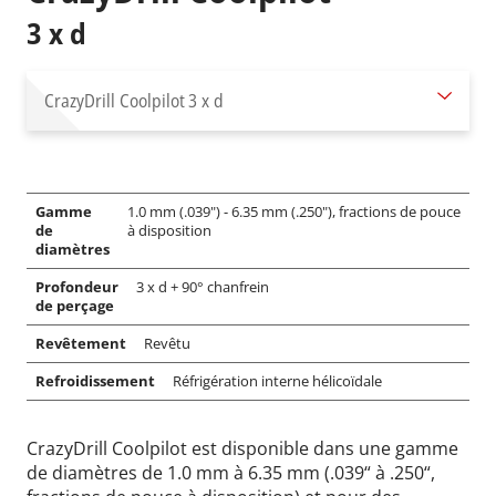
3 x d
CrazyDrill Coolpilot
3 x d
Gamme
1.0 mm (.039") - 6.35 mm (.250"), fractions de pouce
de
à disposition
diamètres
Profondeur
3 x d + 90° chanfrein
de perçage
Revêtement
Revêtu
Refroidissement
Réfrigération interne hélicoïdale
CrazyDrill Coolpilot est disponible dans une gamme
de diamètres de 1.0 mm à 6.35 mm (.039“ à .250“,