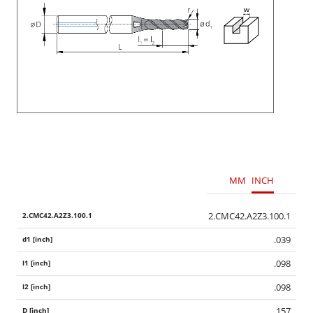
MM
INCH
2.CMC42.A2Z3.100.1
.039
.098
.098
.157